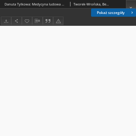
Danuta Tylkowa: Medycyna ludowa w kulturze wsi Karpat Polskich. Tradycja i współczesność, Ossolineum, Wrocław-Warszawa-Kraków-Gdańsk-Łódź i989,s. 130 [recenzja]
Tworek-Wrońska, Beata.
Pokaż szczegóły