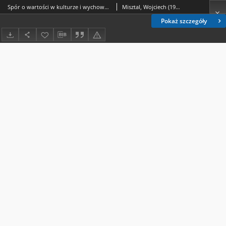
Spór o wartości w kulturze i wychowaniu. Praca zbiór, pod red. F. Adamskiego,Kraków 1991, s. 242. [recenzja]
Misztal, Wojciech (1962- ).
Pokaż szczegóły