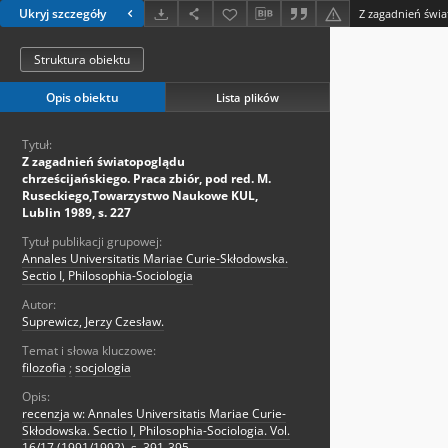
Ukryj szczegóły
Struktura obiektu
Opis obiektu
Lista plików
Tytuł:
Z zagadnień światopoglądu
chrześcijańskiego. Praca zbiór, pod red. M.
Ruseckiego,Towarzystwo Naukowe KUL,
Lublin 1989, s. 227
Tytuł publikacji grupowej:
Annales Universitatis Mariae Curie-Skłodowska.
Sectio I, Philosophia-Sociologia
Autor:
Suprewicz, Jerzy Czesław.
Temat i słowa kluczowe:
filozofia
;
socjologia
Opis:
recenzja w: Annales Universitatis Mariae Curie-
Skłodowska. Sectio I, Philosophia-Sociologia. Vol.
16/17 (1991/1992), s. 391-395