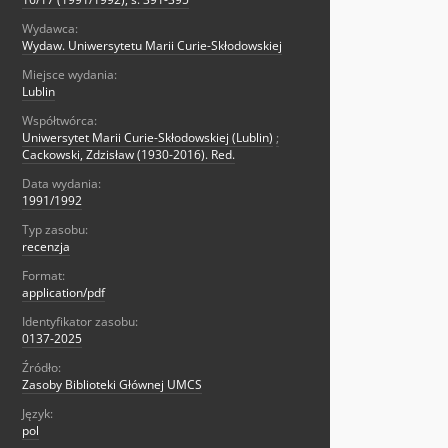
Wydawca:
Wydaw. Uniwersytetu Marii Curie-Skłodowskiej
Miejsce wydania:
Lublin
Współtwórca:
Uniwersytet Marii Curie-Skłodowskiej (Lublin)
;
Cackowski, Zdzisław (1930-2016). Red.
Data wydania:
1991/1992
Typ zasobu:
recenzja
Format:
application/pdf
Identyfikator zasobu:
0137-2025
Źródło:
Zasoby Biblioteki Głównej UMCS
Język:
pol