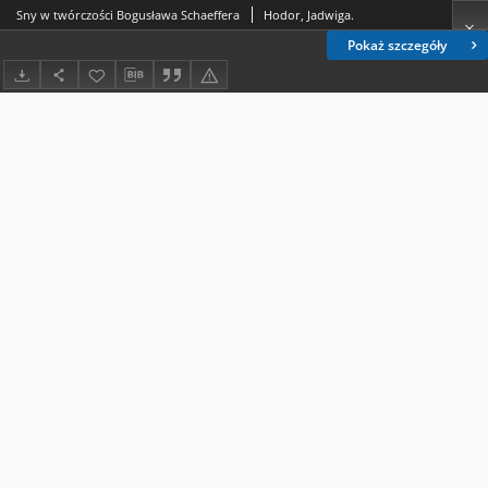
Sny w twórczości Bogusława Schaeffera
Hodor, Jadwiga.
Pokaż szczegóły