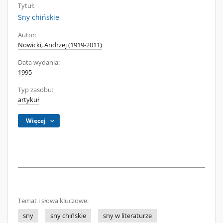
Tytuł:
Sny chińskie
Autor:
Nowicki, Andrzej (1919-2011)
Data wydania:
1995
Typ zasobu:
artykuł
Więcej
Temat i słowa kluczowe:
sny
sny chińskie
sny w literaturze