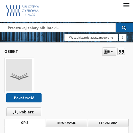
Wyszukiwanie zaawansowane
?
OBIEKT
Pokaż treść
Pobierz
OPIS
INFORMACJE
STRUKTURA