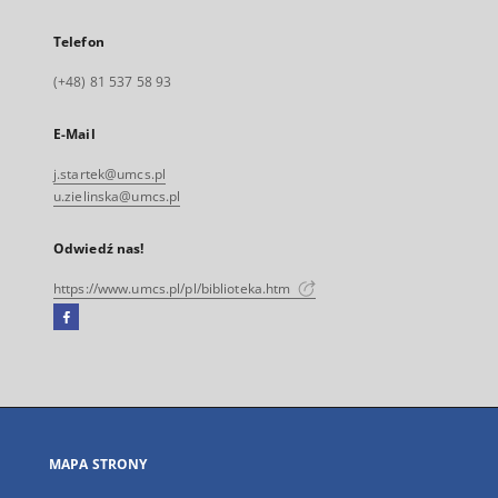
Telefon
(+48) 81 537 58 93
E-Mail
j.startek@umcs.pl
u.zielinska@umcs.pl
Odwiedź nas!
https://www.umcs.pl/pl/biblioteka.htm
Facebook
Link
zewnętrzny,
otworzy
się
w
nowej
MAPA STRONY
karcie