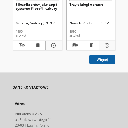
Filozofia snów jako część
Trzy dialogi o snach
Sn
systemu filozofii kultury
Nowicki, Andrzej (1919-2011)
Uniwersytet Marii Curie-Skłodowskiej (Lu
Nowicki, Andrzej (1919-2011)
Rzepa,
Sie
1995
1995
199
artykuł
artykuł
art
Więcej
DANE KONTAKTOWE
Adres
Biblioteka UMCS
ul. Radziszewskiego 11
20-031 Lublin, Poland