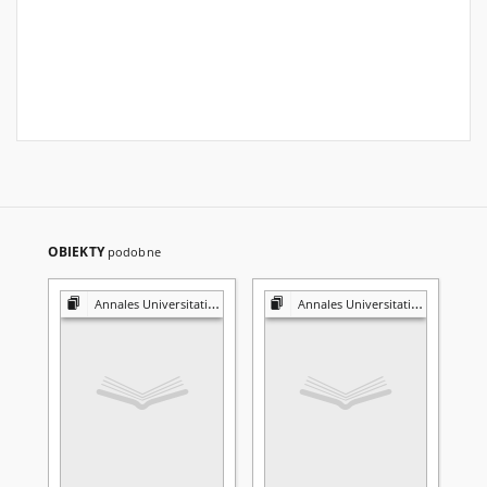
OBIEKTY
podobne
Annales Universitatis Mariae Curie-Skłodowska. Sectio I, Philosophia-Sociologia
Annales Universitatis Mariae Curie-Skłodowska. Sectio I, Philosophia-Sociologia