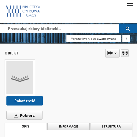
Wyszukiwanie zaawansowane
?
OBIEKT
Pokaż treść
Pobierz
OPIS
INFORMACJE
STRUKTURA