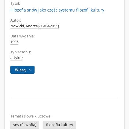
Tytuł:
Filozofia snów jako część systemu filozofii kultury
Autor:
Nowicki, Andrzej (1919-2011)
Data wydania:
1995
Typ zasobu:
artykuł
Więcej
Temat i słowa kluczowe:
sny (filozofia)
filozofia kultury