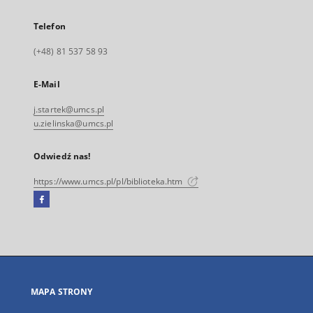
Telefon
(+48) 81 537 58 93
E-Mail
j.startek@umcs.pl
u.zielinska@umcs.pl
Odwiedź nas!
https://www.umcs.pl/pl/biblioteka.htm
Facebook
Link
zewnętrzny,
otworzy
się
w
nowej
MAPA STRONY
karcie