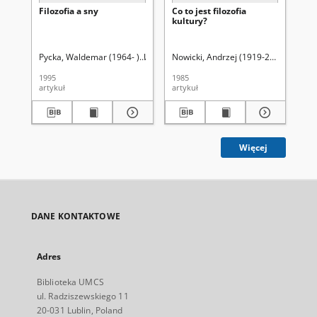
Filozofia a sny
Co to jest filozofia
Pol
kultury?
the
re
Pycka, Waldemar (1964- )
Uniwersytet Marii Curie-Skłodowskiej (Lubli
Nowicki, Andrzej (1919-2011).
Uniwer
Now
1995
1985
198
artykuł
artykuł
art
Więcej
DANE KONTAKTOWE
Adres
Biblioteka UMCS
ul. Radziszewskiego 11
20-031 Lublin, Poland