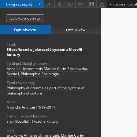
Ukryj szczegóły
Filozofia snów ja
Struktura obiektu
Opis obiektu
Lista plików
Tytuł:
Filozofia snów jako część systemu filozofii
kultury
Tytuł publikacji grupowej:
Annales Universitatis Mariae Curie-Skłodowska.
Sectio I, Philosophia-Sociologia
Tytuł równoległy:
Philosophy of dreams as part of the system of
philosophy of culture
Autor:
Nowicki, Andrzej (1919-2011)
Temat i słowa kluczowe:
sny (filozofia)
;
filozofia kultury
Opis:
artykuł w: Annales Universitatis Mariae Curie-