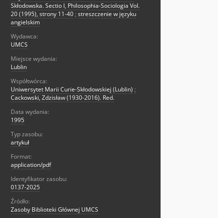
Skłodowska. Sectio I, Philosophia-Sociologia Vol.
20 (1995), strony 11-40
;
streszczenie w języku
angielskim
Wydawca:
UMCS
Miejsce wydania:
Lublin
Współtwórca:
Uniwersytet Marii Curie-Skłodowskiej (Lublin)
;
Cackowski, Zdzisław (1930-2016). Red.
Data wydania:
1995
Typ zasobu:
artykuł
Format:
application/pdf
Identyfikator zasobu:
0137-2025
Źródło:
Zasoby Biblioteki Głównej UMCS