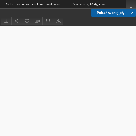
Ombudsman w Unii Europejskiej - normatywne podstawy funkcjonowania i wymiar praktyczny działalności
Stefaniuk, Małgorzata (1964- ).
Pokaż szczegóły