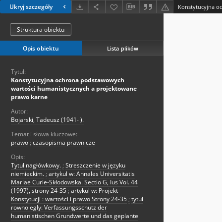
Ukryj szczegóły
Struktura obiektu
Opis obiektu
Lista plików
Tytuł:
Konstytucyjna ochrona podstawowych
wartości humanistycznych a projektowane
prawo karne
Autor:
Bojarski, Tadeusz (1941- ).
Temat i słowa kluczowe:
prawo
;
czasopisma prawnicze
Opis:
Tytuł nagłówkowy.
;
Streszczenie w języku
niemieckim.
;
artykul w: Annales Universitatis
Mariae Curie-Skłodowska. Sectio G, Ius Vol. 44
(1997), strony 24-35
;
artykul w: Projekt
Konstytucji : wartości i prawo Strony 24-35
;
tytul
rownolegly: Verfassungsschutz der
humanistischen Grundwerte und das geplante