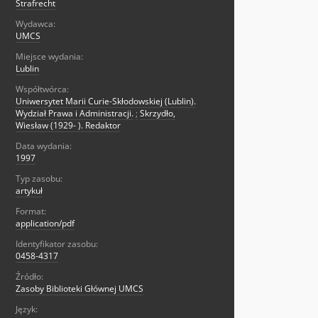
Strafrecht
Wydawca:
UMCS
Miejsce wydania:
Lublin
Współtwórca:
Uniwersytet Marii Curie-Skłodowskiej (Lublin).
Wydział Prawa i Administracji.
;
Skrzydło,
Wiesław (1929- ). Redaktor
Data wydania:
1997
Typ zasobu:
artykuł
Format:
application/pdf
Identyfikator zasobu:
0458-4317
Źródło:
Zasoby Biblioteki Głównej UMCS
Język: