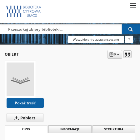
Wyszukiwanie zaawansowane
?
OBIEKT
Pokaż treść
Pobierz
OPIS
INFORMACJE
STRUKTURA