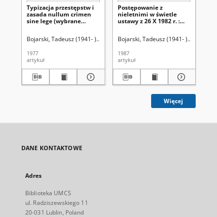
Typizacja przestępstw i
Postępowanie z
O 
zasada nullum crimen
nieletnimi w świetle
pr
sine lege (wybrane
ustawy z 26 X 1982 r. :
ko
zagadnienia)
(zagadnienia
za
materialnoprawne)
od
Bojarski, Tadeusz (1941- ).
Skrzydło, Wiesław (1929- ). Redaktor
Bojarski, Tadeusz (1941- ).
Seidler, 
Uniwer
Boj
1977
1987
198
artykuł
artykuł
art
Więcej
DANE KONTAKTOWE
Adres
Biblioteka UMCS
ul. Radziszewskiego 11
20-031 Lublin, Poland