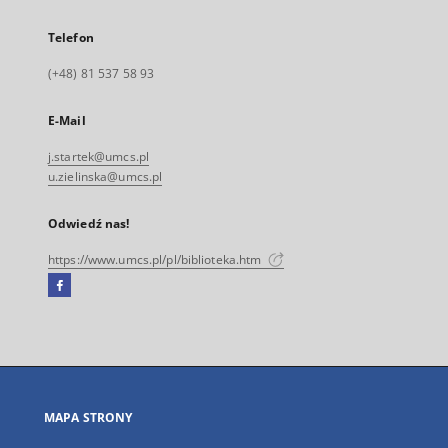
Telefon
(+48) 81 537 58 93
E-Mail
j.startek@umcs.pl
u.zielinska@umcs.pl
Odwiedź nas!
https://www.umcs.pl/pl/biblioteka.htm
Facebook
Link
zewnętrzny,
otworzy
się
w
nowej
MAPA STRONY
karcie