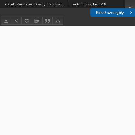
Projekt Konstytucji Rzeczypospolitej Polskiej ze stanowiska prawa międzynarodowego
Antonowicz, Lech (1928- ).
Pokaż szczegóły