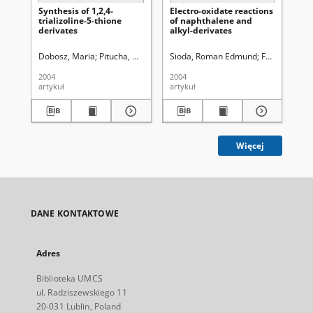
Synthesis of 1,2,4-
Electro-oxidate reactions
Sy
trializoline-5-thione
of naphthalene and
der
derivates
alkyl-derivates
me
yl
1,2
Dobosz, Maria
Pitucha, Monika
Wujec, Monika
Sioda, Roman Edmund
Frankowska,
Pit
2004
2004
200
artykuł
artykuł
art
Więcej
DANE KONTAKTOWE
Adres
Biblioteka UMCS
ul. Radziszewskiego 11
20-031 Lublin, Poland