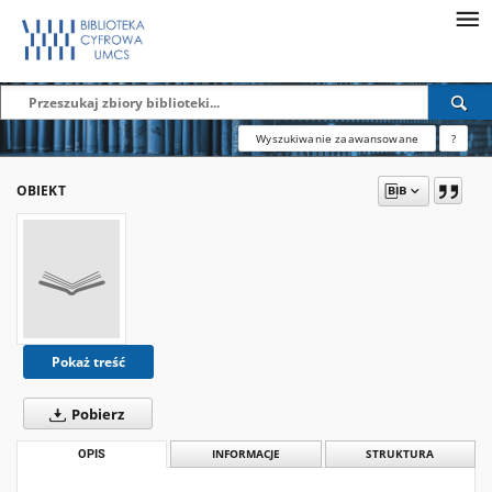
Wyszukiwanie zaawansowane
?
OBIEKT
Pokaż treść
Pobierz
OPIS
INFORMACJE
STRUKTURA