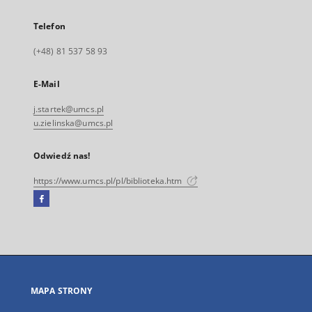
Telefon
(+48) 81 537 58 93
E-Mail
j.startek@umcs.pl
u.zielinska@umcs.pl
Odwiedź nas!
https://www.umcs.pl/pl/biblioteka.htm
Facebook
Link
zewnętrzny,
otworzy
się
w
nowej
MAPA STRONY
karcie