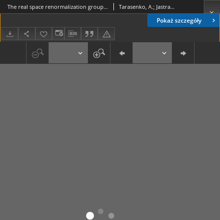
The real space renormalization group and lattice gas model
Tarasenko, A.; Jastrabik, L.
Pokaż szczegóły