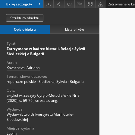
Ukryj szczegóły
Struktura obiektu
Opis obiektu
Lista plików
Tytuł:
Zatrzymane w kadrze historii. Relacje Sylwii
Siedleckiej o Bułgarii
Autor:
Kovacheva, Adriana
Temat i słowa kluczowe:
reportaże polskie
;
Siedlecka, Sylwia
;
Bułgaria
Opis:
artykuł w: Zeszyty Cyrylo-Metodiańskie Nr 9
(2020), s. 69-79
;
streszcz. ang.
Wydawca:
Wydawnictwo Uniwersytetu Marii Curie-
Skłodowskiej
Miejsce wydania:
Lublin