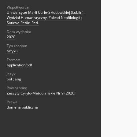
Współtwórca:
Uniwersytet Marii Curie-Skłodowskiej (Lublin).
Wydział Humanistyczny. Zakład Neofilologii
;
Sotirov, Petăr. Red.
Data wydania:
2020
Typ zasobu:
artykuł
Format:
application/pdf
Język:
pol ; eng
Powiązania:
Zeszyty Cyrylo-Metodiańskie Nr 9 (2020)
Prawa:
domena publiczna