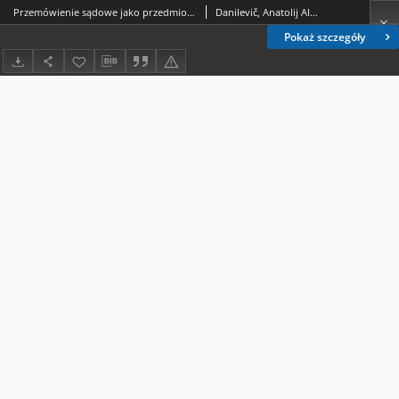
Przemówienie sądowe jako przedmiot analizy naukowej
Danilevič, Anatolij Aleksandrovič (1951- )
Pokaż szczegóły