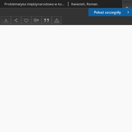
Problematyka międzynarodowa w konstytucjach Chorwacji, Czech i Litwy
Kwiecień, Roman.
Pokaż szczegóły