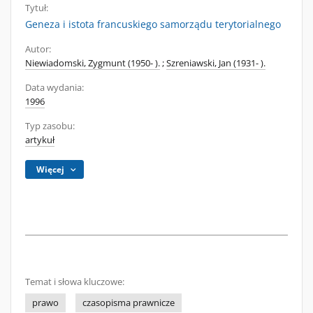
Tytuł:
Geneza i istota francuskiego samorządu terytorialnego
Autor:
Niewiadomski, Zygmunt (1950- ).
;
Szreniawski, Jan (1931- ).
Data wydania:
1996
Typ zasobu:
artykuł
Więcej
Temat i słowa kluczowe:
prawo
czasopisma prawnicze