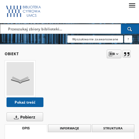
Wyszukiwanie zaawansowane
?
OBIEKT
Pokaż treść
Pobierz
OPIS
INFORMACJE
STRUKTURA