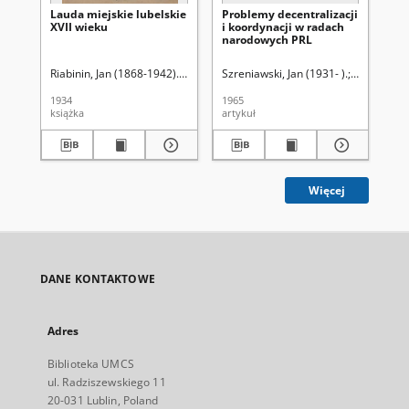
Lauda miejskie lubelskie
Problemy decentralizacji
Pr
XVII wieku
i koordynacji w radach
na
narodowych PRL
de
Riabinin, Jan (1868-1942). Wyd.
Szreniawski, Jan (1931- ).
Uniwersytet
Szr
1934
1965
196
książka
artykuł
art
Więcej
DANE KONTAKTOWE
Adres
Biblioteka UMCS
ul. Radziszewskiego 11
20-031 Lublin, Poland