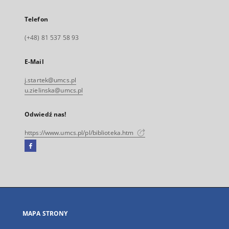
Telefon
(+48) 81 537 58 93
E-Mail
j.startek@umcs.pl
u.zielinska@umcs.pl
Odwiedź nas!
https://www.umcs.pl/pl/biblioteka.htm
Facebook
Link
zewnętrzny,
otworzy
się
w
nowej
MAPA STRONY
karcie