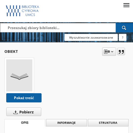
Wyszukiwanie zaawansowane
?
OBIEKT
Pokaż treść
Pobierz
OPIS
INFORMACJE
STRUKTURA