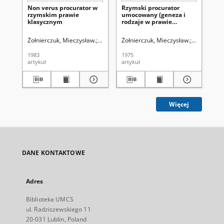
Non verus procurator w
Rzymski procurator
Wy
rzymskim prawie
umocowany (geneza i
w 
klasycznym
rodzaje w prawie
kl
klasycznym)
nu
pac
Żołnierczuk, Mieczysław.
Uniwersytet Marii Curie-Skłodowskiej (Lublin)
Żołnierczuk, Mieczysław.
Skrzydło, W
Żoł
1983
1975
197
artykuł
artykuł
art
Więcej
DANE KONTAKTOWE
Adres
Biblioteka UMCS
ul. Radziszewskiego 11
20-031 Lublin, Poland