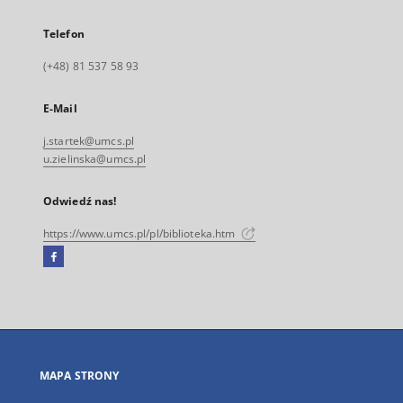
Telefon
(+48) 81 537 58 93
E-Mail
j.startek@umcs.pl
u.zielinska@umcs.pl
Odwiedź nas!
https://www.umcs.pl/pl/biblioteka.htm
Facebook
Link
zewnętrzny,
otworzy
się
w
nowej
MAPA STRONY
karcie