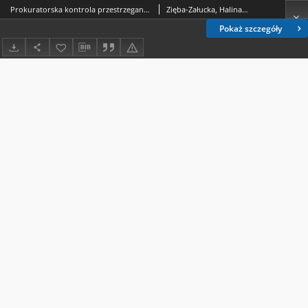
Prokuratorska kontrola przestrzegania prawa w PRL
Zięba-Załucka, Halina (1952- ).
Pokaż szczegóły