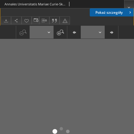
Annales Universitatis Mariae Curie-Skłodowska. Sectio F, Historia Vol. 54/55 (1999/2000) Résumé (Streszczenie)
Pokaż szczegóły