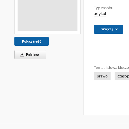
Typ zasobu:
artykuł
Więcej
Pokaż treść
Pobierz
Temat i słowa klucz
prawo
czasop