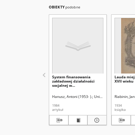
OBIEKTY
podobne
System finansowania
Lauda miej
zakładowej działalności
XVII wieku
socjalnej w
przedsiębiorstwach
państwowych w latach 1974-
Hanusz, Antoni (1953- ).
Uniwersytet Marii Curie-
Riabinin, Ja
1983
1984
1934
artykuł
książka