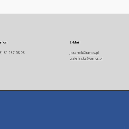
efon
E-Mail
8) 81 537 58 93
j.startek@umcs.pl
u.zielinska@umcs.pl