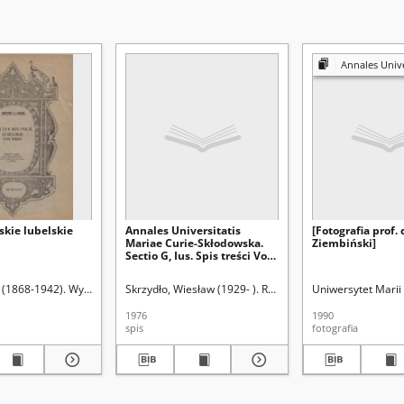
Annales Universitatis Mariae Curie
skie lubelskie
Annales Universitatis
[Fotografia prof.
Mariae Curie-Skłodowska.
Ziembiński]
Sectio G, Ius. Spis treści Vol
23 (1976)
Skłodowskiej (Lublin). Wydział Prawa i Administracji.
n (1868-1942). Wyd.
Skrzydło, Wiesław (1929- ). Redaktor
Skrzydło, Wiesław (1929- ).
Uniwersytet Marii 
Uniwersytet Marii 
1976
1990
spis
fotografia