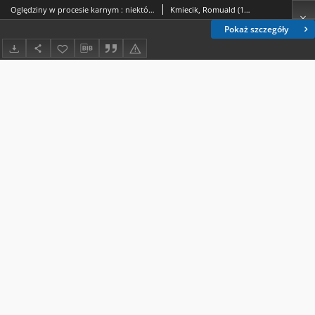
Oględziny w procesie karnym : niektóre zagadnienia formalno-dowodowe
Kmiecik, Romuald (1941- ).
Pokaż szczegóły