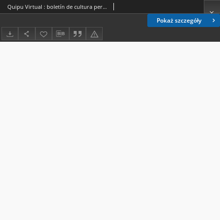
Quipu Virtual : boletín de cultura peruana / Ministerio de Relaciones Exteriores. No 38 (19/02/2021)
Pokaż szczegóły