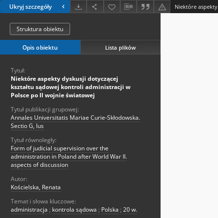
Ukryj szczegóły
Struktura obiektu
Opis obiektu
Lista plików
Tytuł:
Niektóre aspekty dyskusji dotyczącej
kształtu sądowej kontroli administracji w
Polsce po II wojnie światowej
Tytuł publikacji grupowej:
Annales Universitatis Mariae Curie-Skłodowska.
Sectio G, Ius
Tytuł równoległy:
Form of judicial supervision over the
administration in Poland after World War II.
aspects of discussion
Autor:
Kościelska, Renata
Temat i słowa kluczowe:
administracja
;
kontrola sądowa
;
Polska
;
20 w.