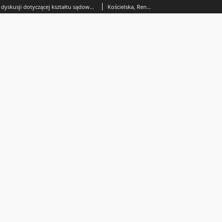
Niektóre aspekty dyskusji dotyczącej kształtu sądowej kontroli administracji w Polsce po II wojnie światowej
Kościelska, Renata