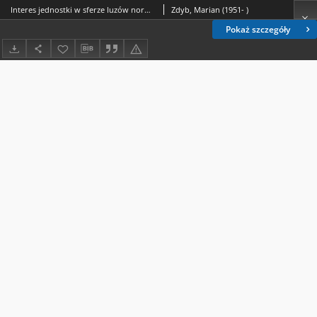
Interes jednostki w sferze luzów normatywnych (pojęcia nieostre)
Zdyb, Marian (1951- )
Pokaż szczegóły