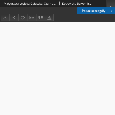
Małgorzata Legiędź-Gałuszka: Czarnowski [recenzja]
Kotłowski, Sławomir.; Kucharek, Mariusz.
Pokaż szczegóły