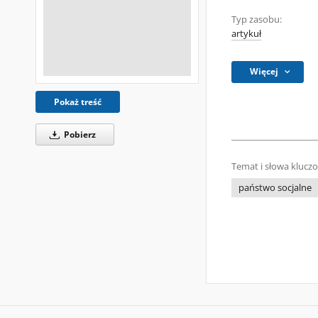
Typ zasobu:
artykuł
Więcej
Pokaż treść
Pobierz
Temat i słowa klucz
państwo socjalne