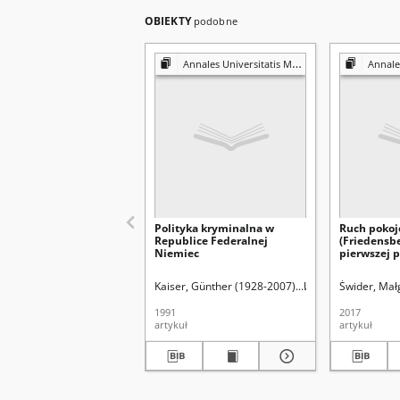
OBIEKTY
podobne
Annales Universitatis Mariae Curie-Skłodowska. Sectio G, Ius
Annales Universitati
Polityka kryminalna w
Ruch poko
Republice Federalnej
(Friedensb
Niemiec
pierwszej p
osiemdzies
Kaiser, Günther (1928-2007).
Uniwersytet Marii C
Świder, Mał
1991
2017
artykuł
artykuł