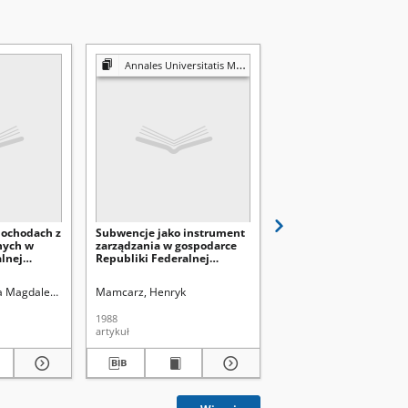
Annales Universitatis Mariae Curie-Skłodowska. Sectio H, Oeconomia
Annales Universitatis Mariae Curie-Skłodowska. Sectio H,
dochodach z
Subwencje jako instrument
Subwencje jako instr
nych w
zarządzania w gospodarce
polityki innowacyjnej 
lnej
Republiki Federalnej
Republice Federalnej
Niemiec
Niemiec
old (1913-2004). Red.
a Magdalena
Mamcarz, Henryk
Mamcarz, Henryk.
1988
1987
artykuł
artykuł