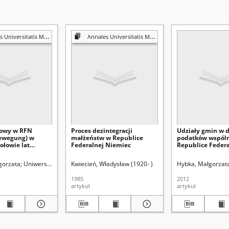
s Mariae Curie-Skłodowska. Sectio K, Politologia
Annales Universitatis Mariae Curie-Skłodowska. Sectio H, Oeconomia
jowy w RFN
Proces dezintegracji
Udziały gmin w 
ewegung) w
małżeństw w Republice
podatków wspól
ołowie lat
Federalnej Niemiec
Republice Federa
iątych XX wieku
Niemiec
urie-Skłodowskiej (Lublin). Wydział Prawa i Administracji.
gorzata
Uniwersytet Marii Curie-Skłodowskiej (Lublin)
Kwiecień, Władysław (1920- )
Seidler, Grzegorz Leop
Hybka, Małgorzat
1985
2012
artykuł
artykuł