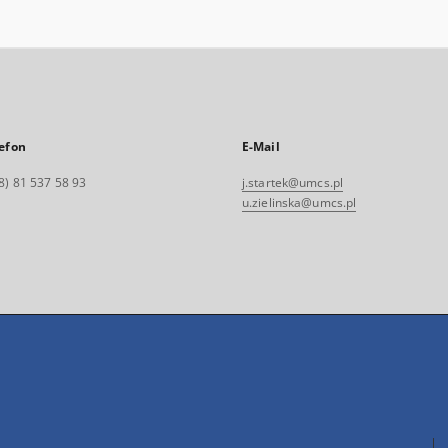
efon
E-Mail
8) 81 537 58 93
j.startek@umcs.pl
u.zielinska@umcs.pl