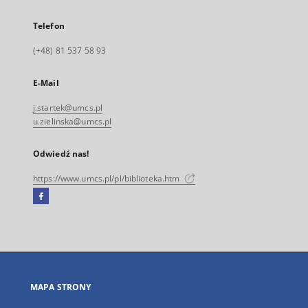
Telefon
(+48) 81 537 58 93
E-Mail
j.startek@umcs.pl
u.zielinska@umcs.pl
Odwiedź nas!
https://www.umcs.pl/pl/biblioteka.htm
Facebook
Link
zewnętrzny,
otworzy
się
w
nowej
MAPA STRONY
karcie