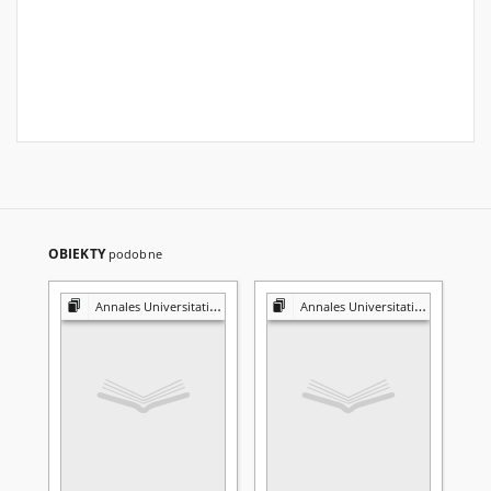
OBIEKTY
podobne
Annales Universitatis Mariae Curie-Skłodowska. Sectio I, Philosophia-Sociologia
Annales Universitatis Mariae Curie-Skłodowska. Sectio I, Philosophia-Sociologia