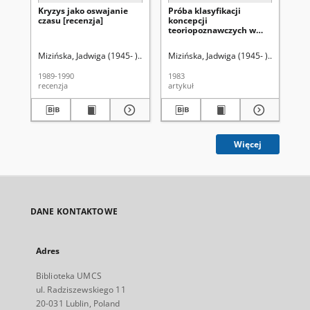
Kryzys jako oswajanie
Próba klasyfikacji
Sta
czasu [recenzja]
koncepcji
ja
teoriopoznawczych w
ob
oparciu o kryterium
kontekstowości
Mizińska, Jadwiga (1945- ).
Uniwersytet Marii Curie-Skłodowskiej (Lubli
Mizińska, Jadwiga (1945- ).
Uniwersyt
Miz
1989-1990
1983
198
recenzja
artykuł
art
Więcej
DANE KONTAKTOWE
Adres
Biblioteka UMCS
ul. Radziszewskiego 11
20-031 Lublin, Poland