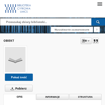
Wyszukiwanie zaawansowane
?
OBIEKT
Pokaż treść
Pobierz
OPIS
INFORMACJE
STRUKTURA