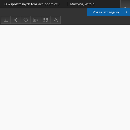
O współczesnych teoriach podmiotu
Martyna, Witold.
Pokaż szczegóły