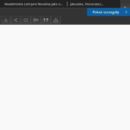
Akademickie Lehrjare Novalisa jako okres poszukiwania własnego poglądu na historię
Jakuszko, Honorata (1955- ).
Pokaż szczegóły