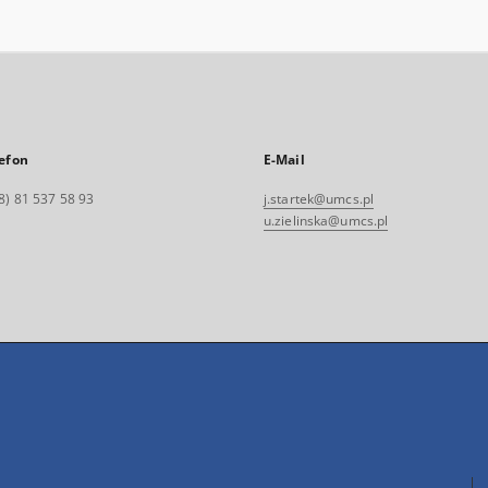
efon
E-Mail
8) 81 537 58 93
j.startek@umcs.pl
u.zielinska@umcs.pl