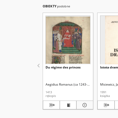
OBIEKTY
podobne
Du régime des princes
Istota dra
Aegidius Romanus (ca 1243-1316). Aut. oryg.
Misiewicz, 
1413
1991
rękopis
książka