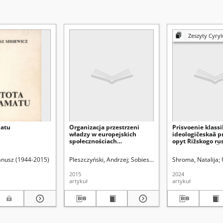
Zeszyty Cyrylo-
matu
Organizacja przestrzeni
Prisvoenie klassi
władzy w europejskich
ideologičeskaâ p
społecznościach
opyt Rižskogo ru
tradycyjnych – zarys
teatra Mihaila Č
problemu
Janusz (1944-2015)
Pleszczyński, Andrzej
Sobiesiak, Joanna Aleksandra. Re
Shroma, Natalija
2015
2024
artykuł
artykuł