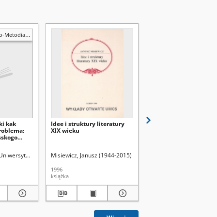
Metodiańskie
ki kak
Idee i struktury literatury
Philosophon Agora 19
roblema:
XIX wieku
sskogo
ehova
d.
Uniwersytet Marii Curie-Skłodowskiej (Lublin). Zakład Językoznawstwa Słowiańsk
Misiewicz, Janusz (1944-2015)
Uniwersytet Marii Curie-
1996
1989
książka
czasopismo