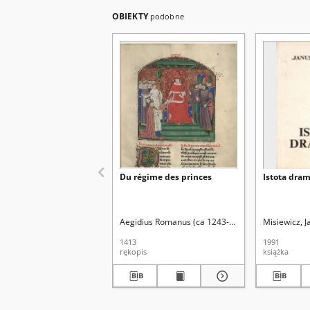
OBIEKTY
podobne
Du régime des princes
Istota dra
Aegidius Romanus (ca 1243-1316). Aut. oryg.
Misiewicz, 
1413
1991
rękopis
książka