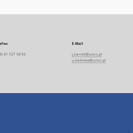
efon
E-Mail
8) 81 537 58 93
j.startek@umcs.pl
u.zielinska@umcs.pl