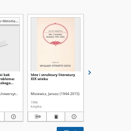
Metodiańskie
ki kak
Idee i struktury literatury
Philosophon Agora 19
roblema:
XIX wieku
sskogo
ehova
d.
Uniwersytet Marii Curie-Skłodowskiej (Lublin). Zakład Językoznawstwa Słowiańsk
Misiewicz, Janusz (1944-2015)
Uniwersytet Marii Curie-
1996
1989
książka
czasopismo