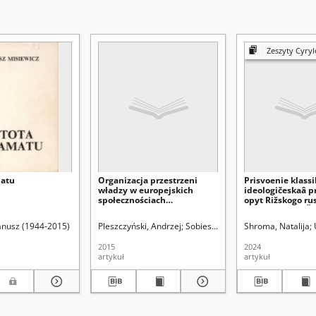
Zeszyty Cyrylo-
matu
Organizacja przestrzeni
Prisvoenie klassi
władzy w europejskich
ideologičeskaâ p
społecznościach
opyt Rižskogo ru
tradycyjnych – zarys
teatra Mihaila Č
problemu
Janusz (1944-2015)
Pleszczyński, Andrzej
Sobiesiak, Joanna Aleksandra. Re
Shroma, Natalija
2015
2024
artykuł
artykuł