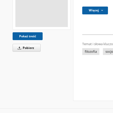
Więcej
Pokaż treść
Temat i słowa klucz
Pobierz
filozofia
socjo