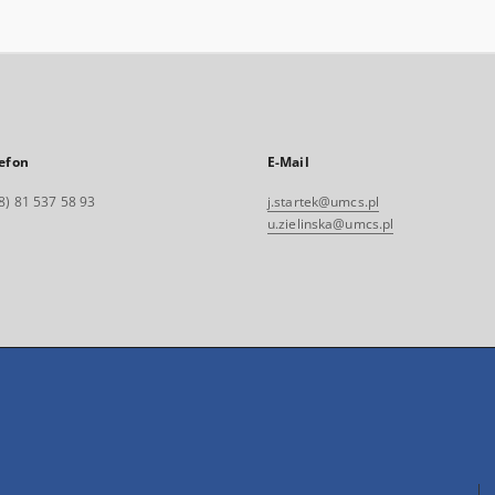
efon
E-Mail
8) 81 537 58 93
j.startek@umcs.pl
u.zielinska@umcs.pl