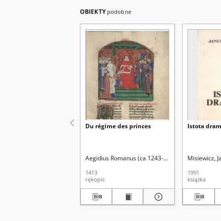
OBIEKTY
podobne
Du régime des princes
Istota dra
Aegidius Romanus (ca 1243-1316). Aut. oryg.
Misiewicz, 
1413
1991
rękopis
książka