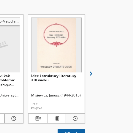
Metodiańskie
ki kak
Idee i struktury literatury
Philosophon Agora 19
roblema:
XIX wieku
sskogo
ehova
d.
Uniwersytet Marii Curie-Skłodowskiej (Lublin). Zakład Językoznawstwa Słowiańsk
Misiewicz, Janusz (1944-2015)
Uniwersytet Marii Curie-
1996
1989
książka
czasopismo