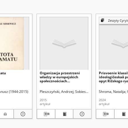
Zeszyty Cyrylo-
matu
Organizacja przestrzeni
Prisvoenie klassi
władzy w europejskich
ideologičeskaâ p
społecznościach
opyt Rižskogo ru
tradycyjnych – zarys
teatra Mihaila Č
problemu
Janusz (1944-2015)
Pleszczyński, Andrzej
Sobiesiak, Joanna Aleksandra. Re
Shroma, Natalija
2015
2024
artykuł
artykuł