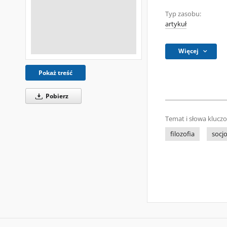
Typ zasobu:
artykuł
Więcej
Pokaż treść
Pobierz
Temat i słowa klucz
filozofia
socjo