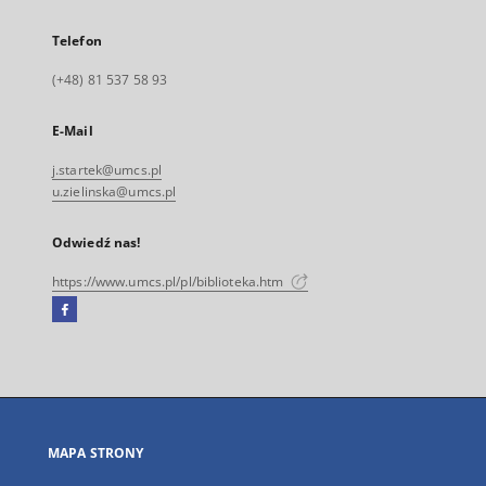
Telefon
(+48) 81 537 58 93
E-Mail
j.startek@umcs.pl
u.zielinska@umcs.pl
Odwiedź nas!
https://www.umcs.pl/pl/biblioteka.htm
Facebook
Link
zewnętrzny,
otworzy
się
w
nowej
MAPA STRONY
karcie