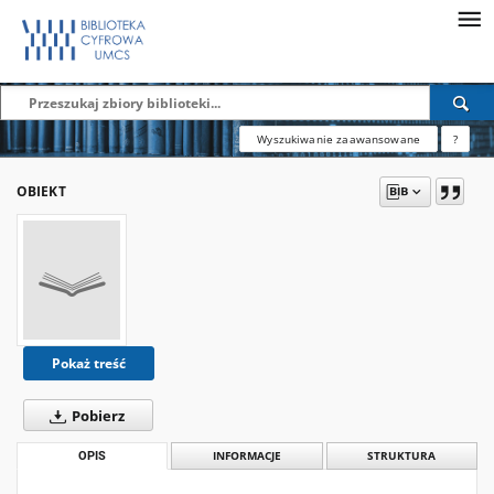
Wyszukiwanie zaawansowane
?
OBIEKT
Pokaż treść
Pobierz
OPIS
INFORMACJE
STRUKTURA