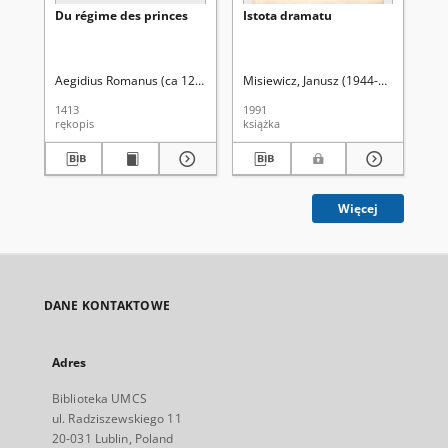
Du régime des princes
Istota dramatu
Or
wł
sp
tr
pr
Aegidius Romanus (ca 1243-1316). Aut. oryg.
Misiewicz, Janusz (1944-2015)
Ple
1413
1991
201
rękopis
książka
art
Więcej
DANE KONTAKTOWE
Adres
Biblioteka UMCS
ul. Radziszewskiego 11
20-031 Lublin, Poland