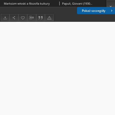
Marksizm włoski a filozofia kultury
Papuli, Giovani (1930-2012).; Truchlińska, Bogumiła.
Pokaż szczegóły