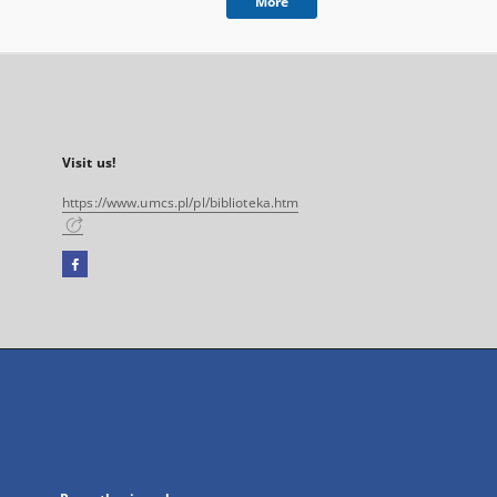
More
Visit us!
https://www.umcs.pl/pl/biblioteka.htm
Facebook
External
link,
will
open
in
a
new
tab