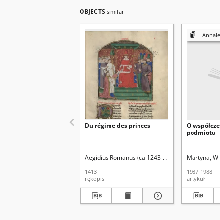
OBJECTS
similar
Annales Universitatis M
Du régime des princes
O współcze
podmiotu
Aegidius Romanus (ca 1243-1316). Aut. oryg.
Martyna, Wi
1413
1987-1988
rękopis
artykuł