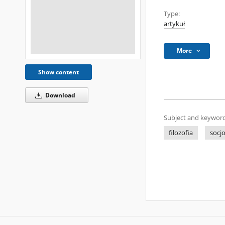
Type:
artykuł
More
Show content
Download
Subject and keyword
filozofia
socjo