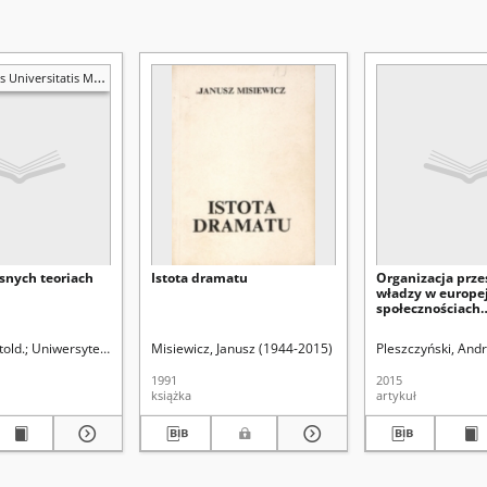
ariae Curie-Skłodowska. Sectio I, Philosophia-Sociologia
snych teoriach
Istota dramatu
Organizacja prze
władzy w europe
społecznościach
tradycyjnych – z
problemu
told.
Uniwersytet Marii Curie-Skłodowskiej (Lublin)
Misiewicz, Janusz (1944-2015)
Cackowski, Zdzisław (1930-20
Pleszczyński, Andr
1991
2015
książka
artykuł