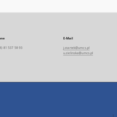
one
E-Mail
8) 81 537 58 93
j.startek@umcs.pl
u.zielinska@umcs.pl