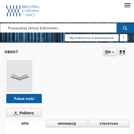
Wyszukiwanie zaawansowane
?
OBIEKT
Pokaż treść
Pobierz
OPIS
INFORMACJE
STRUKTURA