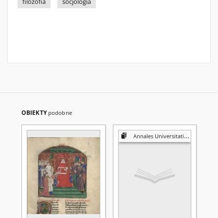
filozofia
socjologia
OBIEKTY
podobne
Annales Universitatis Mariae Curie-Skłodowska. Sectio I, Philosophia-Sociologia