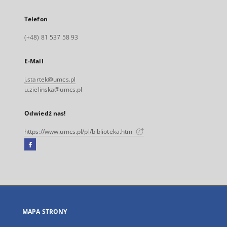
Telefon
(+48) 81 537 58 93
E-Mail
j.startek@umcs.pl
u.zielinska@umcs.pl
Odwiedź nas!
https://www.umcs.pl/pl/biblioteka.htm
Facebook
Link
zewnętrzny,
otworzy
się
w
nowej
MAPA STRONY
karcie