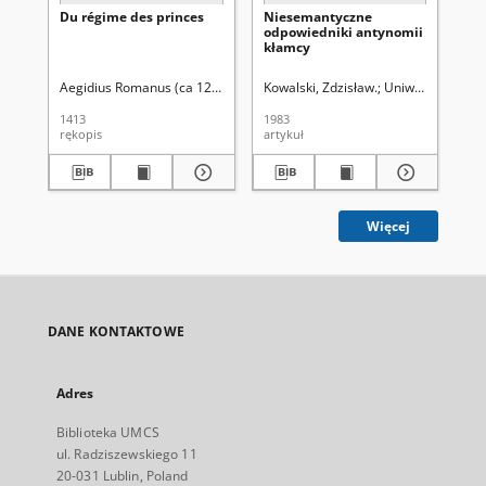
Du régime des princes
Niesemantyczne
Is
odpowiedniki antynomii
kłamcy
Aegidius Romanus (ca 1243-1316). Aut. oryg.
Kowalski, Zdzisław.
Uniwersytet Mari
Mis
1413
1983
199
rękopis
artykuł
ksi
Więcej
DANE KONTAKTOWE
Adres
Biblioteka UMCS
ul. Radziszewskiego 11
20-031 Lublin, Poland