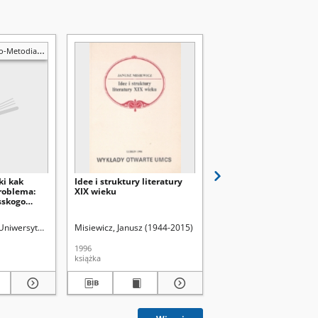
Metodiańskie
ki kak
Idee i struktury literatury
Philosophon Agora 19
roblema:
XIX wieku
sskogo
ehova
d.
Uniwersytet Marii Curie-Skłodowskiej (Lublin). Zakład Językoznawstwa Słowiańsk
Misiewicz, Janusz (1944-2015)
Uniwersytet Marii Curie-
1996
1989
książka
czasopismo