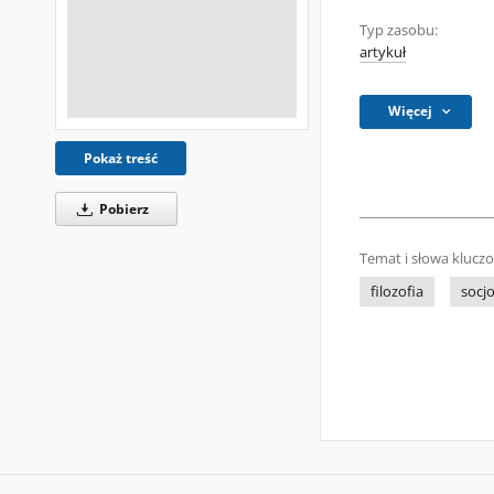
Typ zasobu:
artykuł
Więcej
Pokaż treść
Pobierz
Temat i słowa klucz
filozofia
socjo