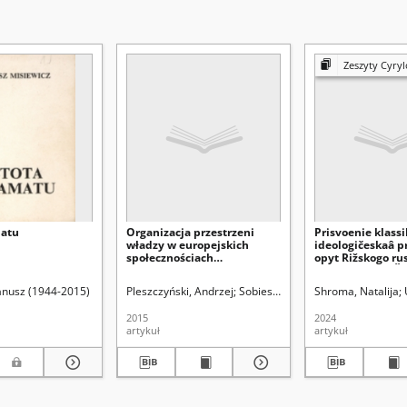
Zeszyty Cyrylo-
matu
Organizacja przestrzeni
Prisvoenie klassi
władzy w europejskich
ideologičeskaâ p
społecznościach
opyt Rižskogo ru
tradycyjnych – zarys
teatra Mihaila Č
problemu
Janusz (1944-2015)
Pleszczyński, Andrzej
Sobiesiak, Joanna Aleksandra. Re
Shroma, Natalija
2015
2024
artykuł
artykuł