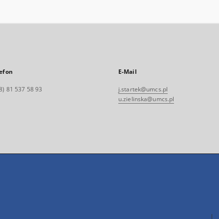
efon
E-Mail
8) 81 537 58 93
j.startek@umcs.pl
u.zielinska@umcs.pl