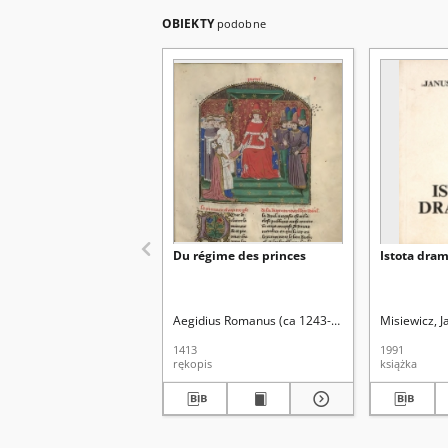
OBIEKTY
podobne
Du régime des princes
Istota dra
Aegidius Romanus (ca 1243-1316). Aut. oryg.
Misiewicz, 
1413
1991
rękopis
książka