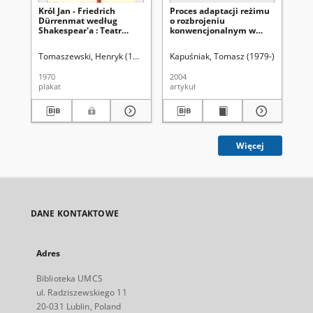
Król Jan - Friedrich
Proces adaptacji reżimu
St
Dürrenmat według
o rozbrojeniu
ro
Shakespear'a : Teatr
konwencjonalnym w
ko
Dramatyczny
Europie
Eu
Tomaszewski, Henryk (1914-2005)
Kapuśniak, Tomasz (1979-)
Uniwersy
Kap
1970
2004
200
plakat
artykuł
art
Więcej
DANE KONTAKTOWE
Adres
Biblioteka UMCS
ul. Radziszewskiego 11
20-031 Lublin, Poland