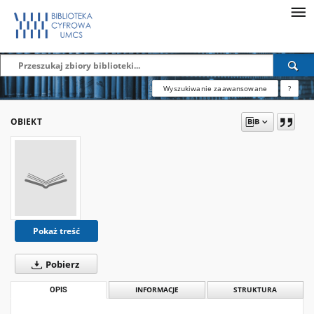
Wyszukiwanie zaawansowane
?
OBIEKT
Pokaż treść
Pobierz
OPIS
INFORMACJE
STRUKTURA