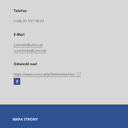
Telefon
(+48) 81 537 58 93
E-Mail
j.startek@umcs.pl
u.zielinska@umcs.pl
Odwiedź nas!
https://www.umcs.pl/pl/biblioteka.htm
Facebook
Link
zewnętrzny,
otworzy
się
w
nowej
MAPA STRONY
karcie