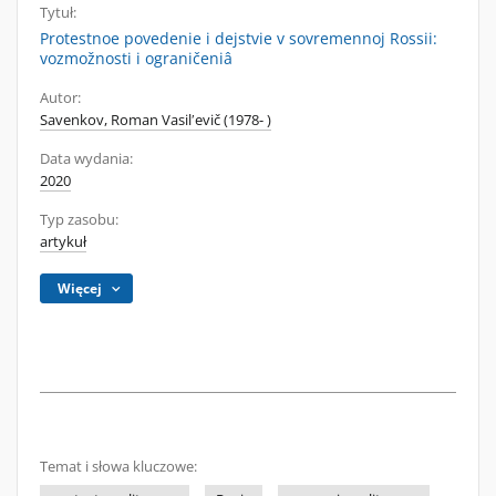
Tytuł:
Protestnoe povedenie i dejstvie v sovremennoj Rossii:
vozmožnosti i ograničeniâ
Autor:
Savenkov, Roman Vasilʹevič (1978- )
Data wydania:
2020
Typ zasobu:
artykuł
Więcej
Temat i słowa kluczowe: