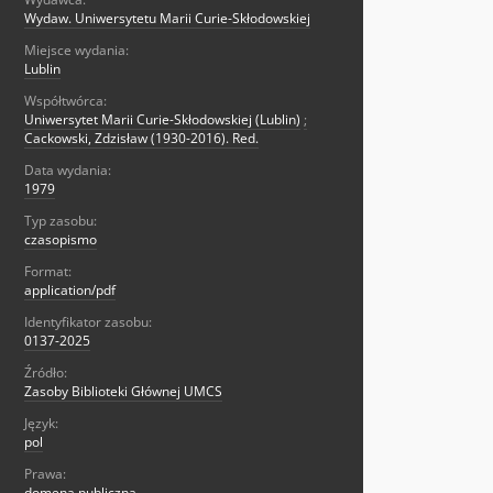
Wydaw. Uniwersytetu Marii Curie-Skłodowskiej
Miejsce wydania:
Lublin
Współtwórca:
Uniwersytet Marii Curie-Skłodowskiej (Lublin)
;
Cackowski, Zdzisław (1930-2016). Red.
Data wydania:
1979
Typ zasobu:
czasopismo
Format:
application/pdf
Identyfikator zasobu:
0137-2025
Źródło:
Zasoby Biblioteki Głównej UMCS
Język:
pol
Prawa:
domena publiczna