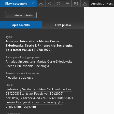
Ukryj szczegóły
Struktura obiektu
Opis obiektu
Lista plików
Tytuł:
Annales Universitatis Mariae Curie-
Skłodowska. Sectio I, Philosophia-Sociologia.
Spis treści Vol. 3/4 (1978/1979)
Tytuł publikacji grupowej:
Annales Universitatis Mariae Curie-Skłodowska.
Sectio I, Philosophia-Sociologia
Temat i słowa kluczowe:
filozofia
;
socjologia
Opis:
Redaktorzy Sectio I: Zdzisław Cackowski, od vol.
28 (2003) Stanisław Popek, vol. 30 (2005)
Zdzisław J. Czarnecki, od Vol. 31/32 (2006/2007)
Lesław Hostyński
;
streszczenia w języku
angielskim, rosyjskim
Wydawca: