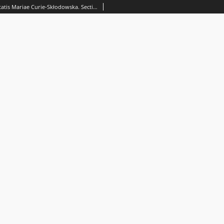
Annales Universitatis Mariae Curie-Skłodowska. Sectio I, Philosophia-Sociologia. Spis treści Vol. 3/4 (1978/1979)