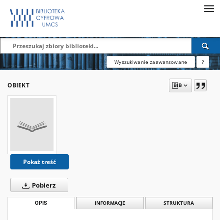
Wyszukiwanie zaawansowane
?
OBIEKT
Pokaż treść
Pobierz
OPIS
INFORMACJE
STRUKTURA