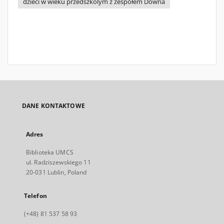
dzieci w wieku przedszkolym z zespołem Downa
DANE KONTAKTOWE
Adres
Biblioteka UMCS
ul. Radziszewskiego 11
20-031 Lublin, Poland
Telefon
(+48) 81 537 58 93