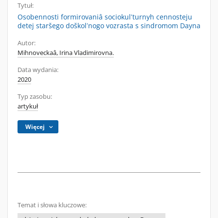
Tytuł:
Osobennosti formirovaniâ sociokulʹturnyh cennosteju
detej staršego doškolʹnogo vozrasta s sindromom Dayna
Autor:
Mihnoveckaâ, Irina Vladimirovna.
Data wydania:
2020
Typ zasobu:
artykuł
Więcej
Temat i słowa kluczowe: