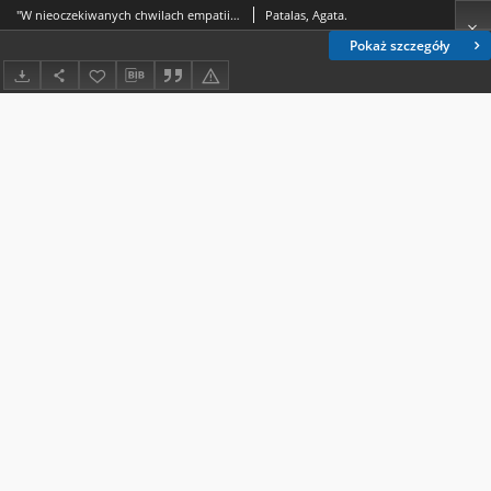
"W nieoczekiwanych chwilach empatii" - dydaktyka uważności wobec poezji Elizabeth Bishop
Patalas, Agata.
Pokaż szczegóły