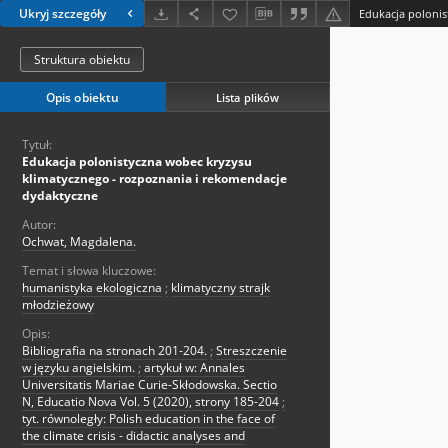
Ukryj szczegóły
Struktura obiektu
Opis obiektu
Lista plików
Tytuł:
Edukacja polonistyczna wobec kryzysu
klimatycznego - rozpoznania i rekomendacje
dydaktyczne
Autor:
Ochwat, Magdalena.
Temat i słowa kluczowe:
humanistyka ekologiczna
;
klimatyczny strajk
młodzieżowy
Opis:
Bibliografia na stronach 201-204.
;
Streszczenie
w języku angielskim.
;
artykuł w: Annales
Universitatis Mariae Curie-Skłodowska. Sectio
N, Educatio Nova Vol. 5 (2020), strony 185-204
;
tyt. równoległy: Polish education in the face of
the climate crisis - didactic analyses and