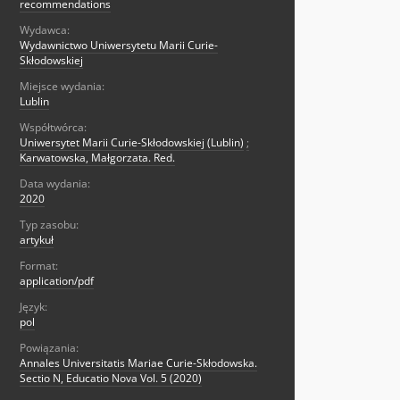
recommendations
Wydawca:
Wydawnictwo Uniwersytetu Marii Curie-
Skłodowskiej
Miejsce wydania:
Lublin
Współtwórca:
Uniwersytet Marii Curie-Skłodowskiej (Lublin)
;
Karwatowska, Małgorzata. Red.
Data wydania:
2020
Typ zasobu:
artykuł
Format:
application/pdf
Język:
pol
Powiązania:
Annales Universitatis Mariae Curie-Skłodowska.
Sectio N, Educatio Nova Vol. 5 (2020)