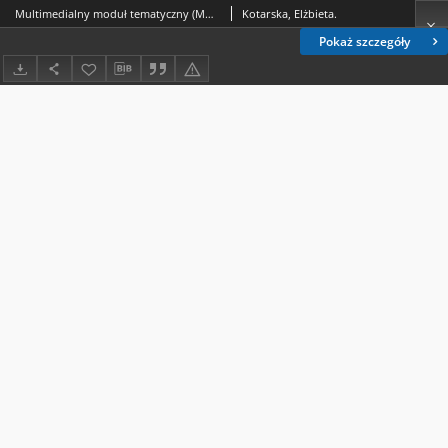
Multimedialny moduł tematyczny (MMT), czyli o głośnym czytaniu jako aksjologicznej edukacji na lekcjach polskiego w szkole średniej
Kotarska, Elżbieta.
Pokaż szczegóły