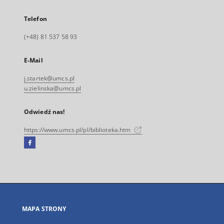
Telefon
(+48) 81 537 58 93
E-Mail
j.startek@umcs.pl
u.zielinska@umcs.pl
Odwiedź nas!
https://www.umcs.pl/pl/biblioteka.htm
Facebook
Link
zewnętrzny,
otworzy
się
w
nowej
MAPA STRONY
karcie