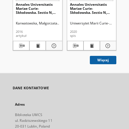
Annales Universitatis
Annales Universitatis
An
Mariae Curie-
Mariae Curie-
Ma
Skłodowska. Sectio N,
Skłodowska. Sectio N,
Sk
Educatio Nova. Vol. 1
Educatio Nova.Vol. 5
Edu
(2016). Od Redakcji
(2020) - Spis treści
(20
Karwatowska, Małgorzata
Uniwersytet Marii Curie-Skłodowskiej (Lubli
Uniwersytet Marii Curie-Skłodowskiej
Uni
2016
2020
201
artykuł
spis
spi
Więcej
DANE KONTAKTOWE
Adres
Biblioteka UMCS
ul. Radziszewskiego 11
20-031 Lublin, Poland