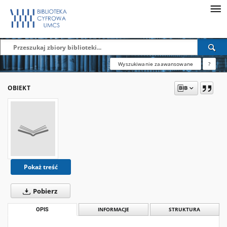
Wyszukiwanie zaawansowane
?
OBIEKT
Pokaż treść
Pobierz
OPIS
INFORMACJE
STRUKTURA