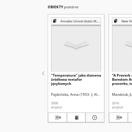
OBIEKTY
podobne
Annales Universitatis Mariae Curie-Skłodowska. Sectio FF, Philologiae
New Hori
"Temperatura" jako domena
“A Proverb
źródłowa metafor
Boredom Aw
językowych
proverbs, t
perverbs a
Pajdzińska, Anna (1953- )
Aleksandrowicz-Ulrich, 
Mandziuk, J
2000
2016
artykuł
artykuł