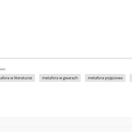
owe:
afora w literaturze
metafora w gwarach
metafora pojęciowa