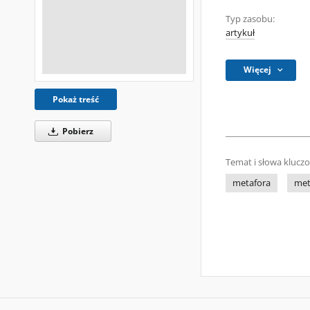
Typ zasobu:
artykuł
Więcej
Pokaż treść
Pobierz
Temat i słowa klucz
metafora
met