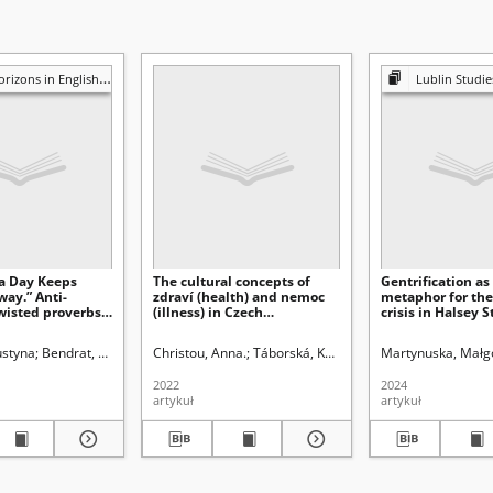
zons in English Studies
Lublin Studies in Modern La
 a Day Keeps
The cultural concepts of
Gentrification as
ay.” Anti-
zdraví (health) and nemoc
metaphor for the
wisted proverbs,
(illness) in Czech
crisis in Halsey S
nd other animals
phraseology
Naima Coster
Alina (1931- ). Redaktor
ustyna
Bendrat, Anna (1978- ). Redaktor
Christou, Anna.
Táborská, Karolína.
Martynuska, Małg
2022
2024
artykuł
artykuł