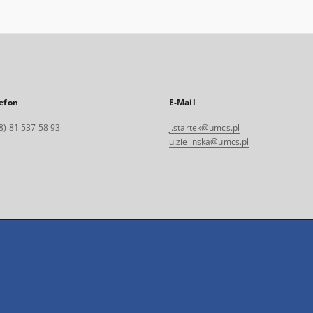
efon
E-Mail
8) 81 537 58 93
j.startek@umcs.pl
u.zielinska@umcs.pl