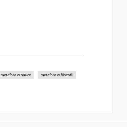
metafora w nauce
metafora w filozofii