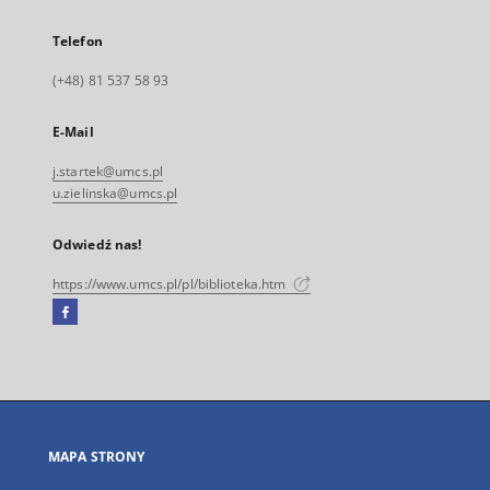
Telefon
(+48) 81 537 58 93
E-Mail
j.startek@umcs.pl
u.zielinska@umcs.pl
Odwiedź nas!
https://www.umcs.pl/pl/biblioteka.htm
Facebook
Link
zewnętrzny,
otworzy
się
w
nowej
MAPA STRONY
karcie