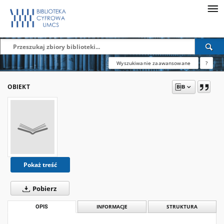
Wyszukiwanie zaawansowane
?
OBIEKT
Pokaż treść
Pobierz
OPIS
INFORMACJE
STRUKTURA