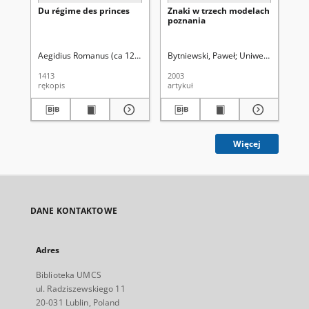
Du régime des princes
Znaki w trzech modelach
Fil
poznania
ar
ar
fil
Aegidius Romanus (ca 1243-1316). Aut. oryg.
Bytniewski, Paweł
Uniwersytet Marii 
Bru
1413
2003
198
rękopis
artykuł
art
Więcej
DANE KONTAKTOWE
Adres
Biblioteka UMCS
ul. Radziszewskiego 11
20-031 Lublin, Poland