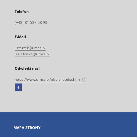
Telefon
(+48) 81 537 58 93
E-Mail
j.startek@umcs.pl
u.zielinska@umcs.pl
Odwiedź nas!
https://www.umcs.pl/pl/biblioteka.htm
Facebook
Link
zewnętrzny,
otworzy
się
w
nowej
MAPA STRONY
karcie