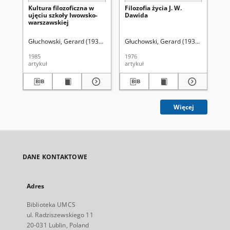
Kultura filozoficzna w
Filozofia życia J. W.
Wo
ujęciu szkoły Iwowsko-
Dawida
św
warszawskiej
dz
or 
of 
Głuchowski, Gerard (1936- ).
Uniwersytet Marii Curie-Skłodowskiej (Lub
Głuchowski, Gerard (1936- )
Uniwers
Ceg
Ho
1985
1976
201
artykuł
artykuł
art
Więcej
DANE KONTAKTOWE
Adres
Biblioteka UMCS
ul. Radziszewskiego 11
20-031 Lublin, Poland