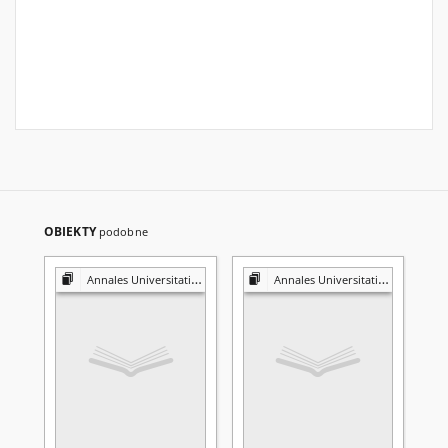
OBIEKTY
podobne
Annales Universitatis Mariae Curie-Skłodowska. Sectio I, Philosophia-Sociologia
Annales Universitatis Mariae Curie-Skłodowska. Sectio I, Philosophia-Sociologia