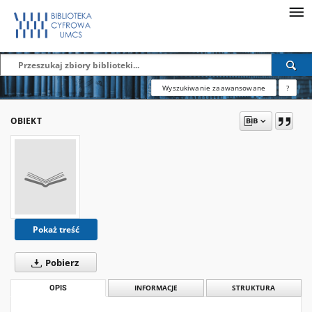
Wyszukiwanie zaawansowane
?
OBIEKT
Pokaż treść
Pobierz
OPIS
INFORMACJE
STRUKTURA