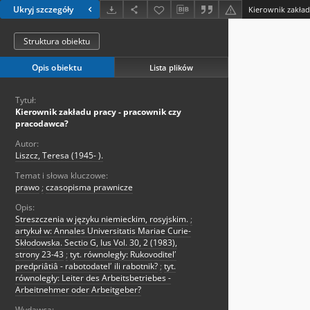
Ukryj szczegóły
Kierownik zakład
Struktura obiektu
Opis obiektu
Lista plików
Tytuł:
Kierownik zakładu pracy - pracownik czy
pracodawca?
Autor:
Liszcz, Teresa (1945- ).
Temat i słowa kluczowe:
prawo
;
czasopisma prawnicze
Opis:
Streszczenia w języku niemieckim, rosyjskim.
;
artykuł w: Annales Universitatis Mariae Curie-
Skłodowska. Sectio G, Ius Vol. 30, 2 (1983),
strony 23-43
;
tyt. równoległy: Rukovoditelʹ
predpriâtiâ - rabotodatelʹ ili rabotnik?
;
tyt.
równoległy: Leiter des Arbeitsbetriebes -
Arbeitnehmer oder Arbeitgeber?
Wydawca: