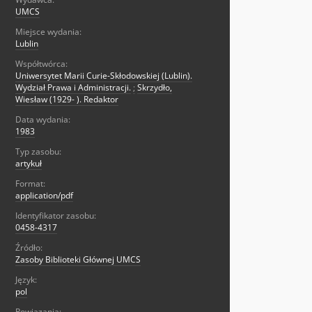
UMCS
Miejsce wydania:
Lublin
Współtwórca:
Uniwersytet Marii Curie-Skłodowskiej (Lublin).
Wydział Prawa i Administracji.
;
Skrzydło,
Wiesław (1929- ). Redaktor
Data wydania:
1983
Typ zasobu:
artykuł
Format:
application/pdf
Identyfikator zasobu:
0458-4317
Źródło:
Zasoby Biblioteki Głównej UMCS
Język:
pol
Powiązania: