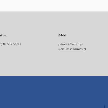
efon
E-Mail
8) 81 537 58 93
j.startek@umcs.pl
u.zielinska@umcs.pl