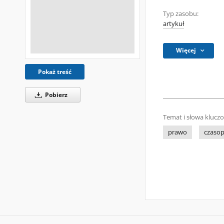
Typ zasobu:
artykuł
Więcej
Pokaż treść
Pobierz
Temat i słowa klucz
prawo
czasop