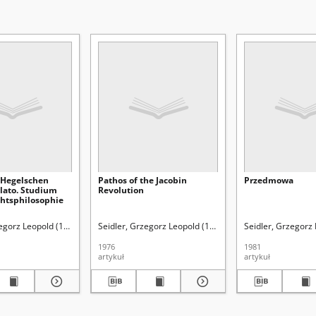
r Hegelschen
Pathos of the Jacobin
Przedmowa
Plato. Studium
Revolution
chtsphilosophie
zegorz Leopold (1913-2004).
 Wiesław (1929- ). Redaktor
Seidler, Grzegorz Leopold (1913-2004).
Uniwersytet Marii Curie-Skłodowskiej (Lublin). Wydzia
Skrzydło, Wiesław (1929- ). Redaktor
Seidler, Grzegorz
Uniwersytet Mar
Skrzydło, Wiesł
1976
1981
artykuł
artykuł