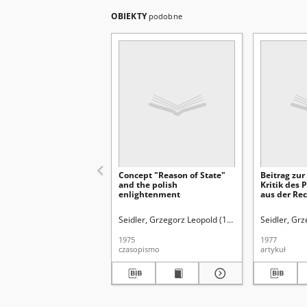
OBIEKTY
podobne
Concept "Reason of State"
Beitrag zu
and the polish
Kritik des 
enlightenment
aus der Re
Seidler, Grzegorz Leopold (1913-2004).
Seidler, Gr
Skrzydło,
1975
1977
czasopismo
artykuł